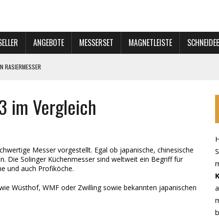
SELLER
ANGEBOTE
MESSERSET
MAGNETLEISTE
SCHNEIDE
EN RASIERMESSER
S FÜR DIE PFLEGE
3 im Vergleich
ERSET
OCK!
H
hwertige Messer vorgestellt. Egal ob japanische, chinesische
S
 Die Solinger Küchenmesser sind weltweit ein Begriff für
m
che und auch Profiköche.
n wie Wüsthof, WMF oder Zwilling sowie bekannten japanischen
a
m
b