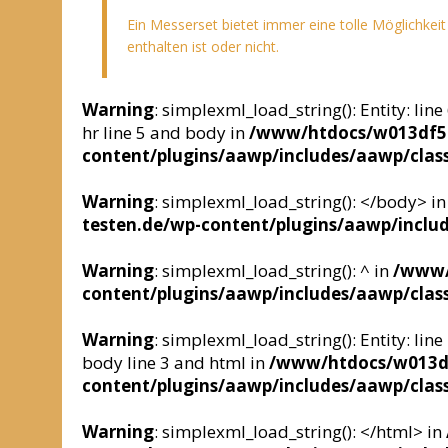
Ein Messerset bietet immer eine tolle Möglichkei
enthalten ist oder nicht.
Warning
: simplexml_load_string(): Entity: li
hr line 5 and body in
/www/htdocs/w013df5d
content/plugins/aawp/includes/aawp/clas
Warning
: simplexml_load_string(): </body> i
testen.de/wp-content/plugins/aawp/inclu
Warning
: simplexml_load_string(): ^ in
/www/
content/plugins/aawp/includes/aawp/clas
Warning
: simplexml_load_string(): Entity: li
body line 3 and html in
/www/htdocs/w013df
content/plugins/aawp/includes/aawp/clas
Warning
: simplexml_load_string(): </html> in