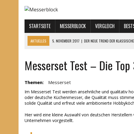
STARTSEITE
MESSERBLOCK
VERGLEICH
BEST
AKTUELLES
5. NOVEMBER 2017
|
DER NEUE TREND DER KLASSISCH
2. NOVEMBER 2017
|
SO LEBEN IHRE KÜCHENMESSER LÄNGER – 10 TIPP
Messerset Test – Die Top 
17. MÄRZ 2017
|
FISSLER MESSERBLOCK SIGNUM
17. MÄRZ 2017
|
ZWILLING PROFESSIONAL S – UMFANGREICHES MESS
15. MÄRZ 2017
|
WÜSTHOF GRAND PRIX 2 – DER PERFEKTE MESSERBL
Themen:
Messerset
Im Messerset Test werden ansehnliche und qualitativ hoc
oder deutsche Küchenmesser, die Qualität muss stimmen.
solide Qualität und erfreut viele ambitionierte Hobbykö
Hier wird eine kleine Auswahl von deutschen Hersteller
Unternehmen vorgestellt.