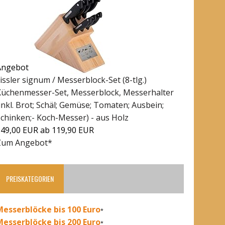
Angebot
issler signum / Messerblock-Set (8-tlg.)
Küchenmesser-Set, Messerblock, Messerhalter
inkl. Brot; Schäl; Gemüse; Tomaten; Ausbein;
Schinken;- Koch-Messer) - aus Holz
149,00 EUR
ab 119,90 EUR
Zum Angebot*
PREISKATEGORIEN
Messerblöcke bis 100 Euro
*
Messerblöcke bis 200 Euro
*