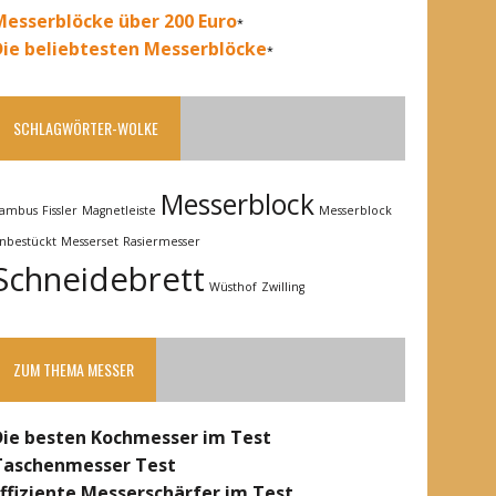
Messerblöcke über 200 Euro
*
Die beliebtesten Messerblöcke
*
SCHLAGWÖRTER-WOLKE
Messerblock
ambus
Fissler
Magnetleiste
Messerblock
nbestückt
Messerset
Rasiermesser
Schneidebrett
Wüsthof
Zwilling
ZUM THEMA MESSER
Die besten Kochmesser im Test
Taschenmesser Test
Effiziente Messerschärfer im Test